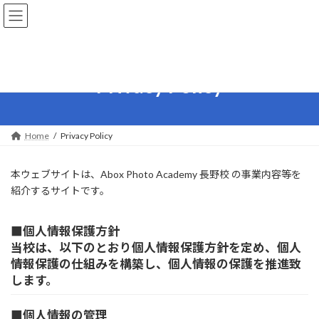
コ
ナ
ン
ビ
テ
ゲ
ン
ー
ツ
シ
へ
ョ
Privacy Policy
ス
ン
キ
に
ッ
移
プ
動
Home
Privacy Policy
本ウェブサイトは、Abox Photo Academy 長野校 の事業内容等を
紹介するサイトです。
■
個人情報保護方針
当校は、以下のとおり個人情報保護方針を定め、個人
情報保護の仕組みを構築し、個人情報の保護を推進致
します。
■
個人情報の管理