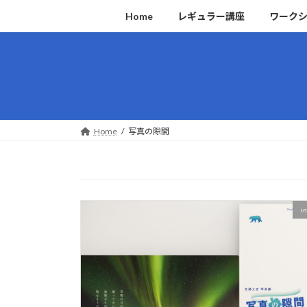
コ
ナ
Home
レギュラー講座
ワーク
ン
ビ
テ
ゲ
ン
ー
ツ
シ
へ
ョ
ス
ン
キ
に
Home
写真の隙間
ッ
移
プ
動
i